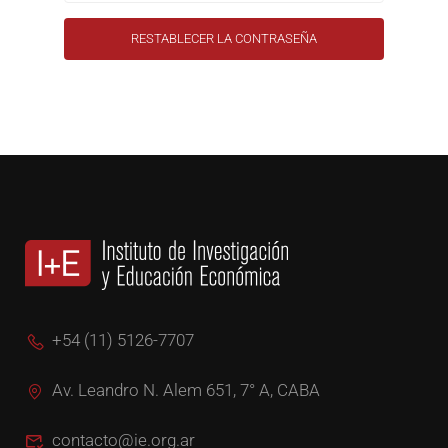
+54 (11) 5126-7707
Av. Leandro N. Alem 651, 7° A, CABA
contacto@ie.org.ar