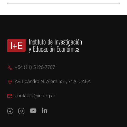
+54 (11) 5126-7707
Av. Leandro N. Alem 651, 7° A, CABA
contacto@ie.org.ar