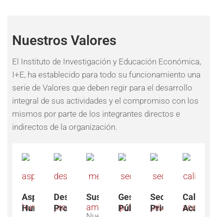
Nuestros Valores
El Instituto de Investigación y Educación Económica,
I+E, ha establecido para todo su funcionamiento una
serie de Valores que deben regir para el desarrollo
integral de sus actividades y el compromiso con los
mismos por parte de los integrantes directos e
indirectos de la organización.
Aspecto
Desarrollo
Sustentabilidad
Gestión
Sector
Calidad
Humano
Profesional
Pública
Privado
Académi
Nuestros