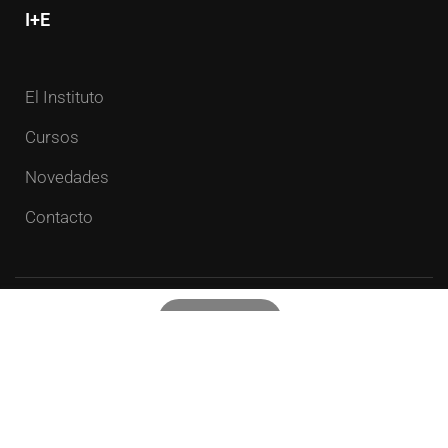
I+E
El Instituto
Cursos
Novedades
Contacto
I+E 2023 – Todos los derechos reservados
Privacidad
Términos y condiciones