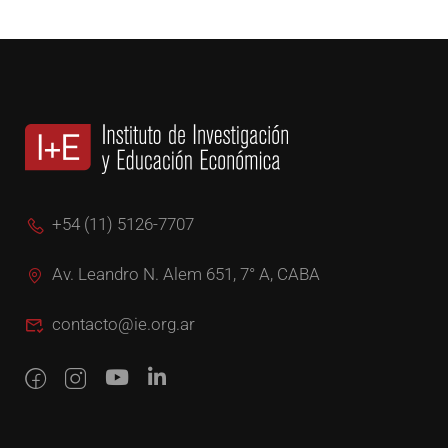
+54 (11) 5126-7707
Av. Leandro N. Alem 651, 7° A, CABA
contacto@ie.org.ar