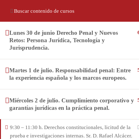
Ingresar
Lunes 30 de junio Derecho Penal y Nuevos
Retos: Persona Jurídica, Tecnología y
Jurisprudencia.
Martes 1 de julio. Responsabilidad penal: Entre
la experiencia española y los marcos europeos.
+54 (11) 5126-7707
Av. Leandro N. Alem 651, 7° A, CABA
Miércoles 2 de julio. Cumplimiento corporativo y
contacto@ie.org.ar
garantías jurídicas en la práctica penal.
9:30 – 11:30 h. Derechos constitucionales, licitud de la
prueba e investigaciones internas. Sr. D. Rafael Alcácer.