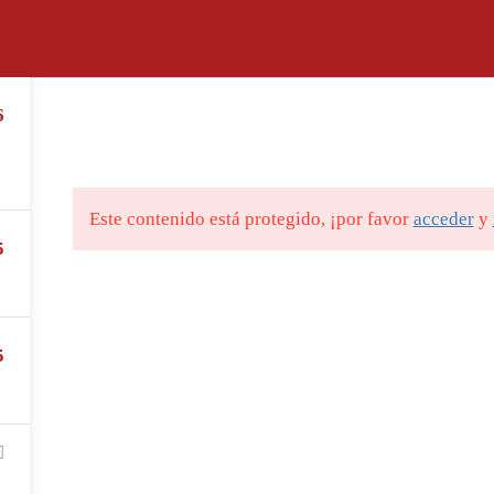
ACERCA DE
CURSOS
INVESTIGACIÓN APL
6
Este contenido está protegido, ¡por favor
acceder
y
5
5