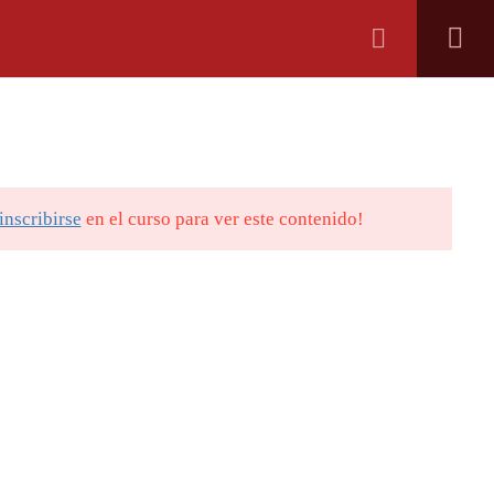
ICADA
NOVEDADES
CONTACTO
I+E
inscribirse
en el curso para ver este contenido!
El Instituto
Cursos
Novedades
Contacto