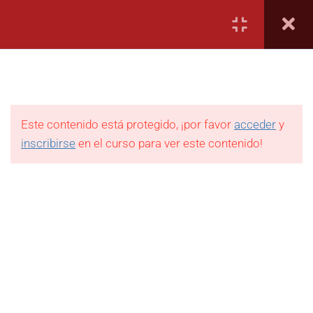
Ingresar
Día 1
6
Este contenido está protegido, ¡por favor
Día 2
5
acceder
y
inscribirse
en el curso para ver este contenido!
Día 3
5
+54 (11) 5126-7707
Día 4
5
Av. Leandro N. Alem 651, 7° A, CABA
Día 5
5
contacto@ie.org.ar