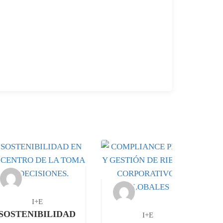
I+E
SOSTENIBILIDAD
I+E