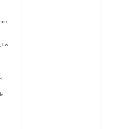
Cómo
 los
el
de