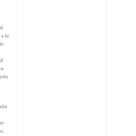
al
 a la
ás
ad
eu
avés
atin
re
n.