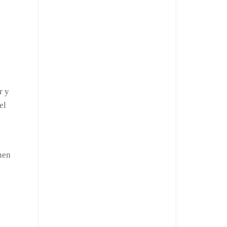
r y
el
nen