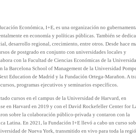
Educación Económica, I+E, es una organización no gubernament
entalmente en economía y políticas públicas. También se dedica
cial, desarrollo regional, crecimiento, entre otros. Desde hace m
ursos de postgrado en conjunto con universidades locales y
olabora con la Facultad de Ciencias Económicas de la Universid
 con la Barcelona School of Management de la Universidad Pomp
 Next Education de Madrid y la Fundación Ortega-Marañon. A tr
 cursos, programas ejecutivos y seminarios específicos.
tado cursos en el campus de la Universidad de Harvard, en
se en Harvard en 2019 y con el David Rockefeller Center for L
aron sobre la colaboración público-privada y contaron con la
ica Latina. En 2021, la Fundación I+E llevó a cabo un curso sob
versidad de Nueva York, transmitido en vivo para toda la regió