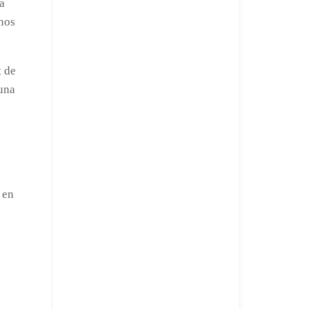
da
anos
t de
 una
 en